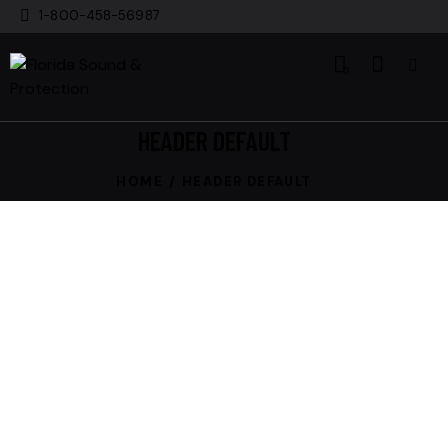
1-800-458-56987
0
HEADER DEFAULT
HOME
HEADER DEFAULT